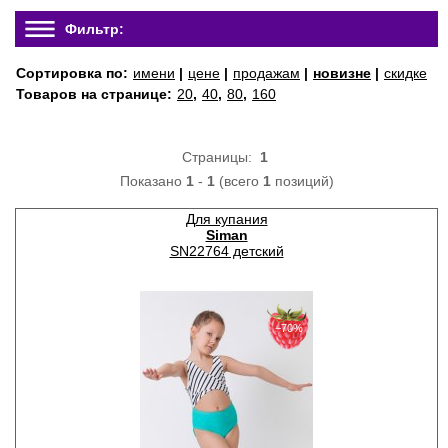
Фильтр:
Сортировка по:
имени
|
цене
|
продажам
|
новизне
|
скидке
Товаров на странице:
20
,
40
,
80
,
160
Страницы:
1
Показано
1
-
1
(всего
1
позиций)
Для купания
Siman
SN22764 детский
−70%