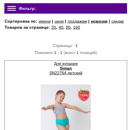
Фильтр:
Сортировка по:
имени
|
цене
|
продажам
|
новизне
|
скидке
Товаров на странице:
20
,
40
,
80
,
160
Страницы:
1
Показано
1
-
1
(всего
1
позиций)
Для купания
Siman
SN22764 детский
−70%