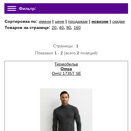
Фильтр:
Сортировка по:
имени
|
цене
|
продажам
|
новизне
|
скидке
Товаров на странице:
20
,
40
,
80
,
160
Страницы:
1
Показано
1
-
2
(всего
2
позиций)
Термобелье
Omsa
OmU 1735T SE