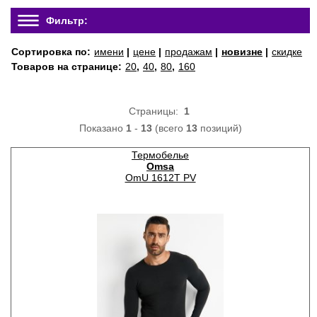
Фильтр:
Сортировка по:
имени
|
цене
|
продажам
|
новизне
|
скидке
Товаров на странице:
20
,
40
,
80
,
160
Страницы:
1
Показано
1
-
13
(всего
13
позиций)
Термобелье
Omsa
OmU 1612T PV