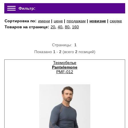
Фильтр:
Сортировка по:
имени
|
цене
|
продажам
|
новизне
|
скидке
Товаров на странице:
20
,
40
,
80
,
160
Страницы:
1
Показано
1
-
2
(всего
2
позиций)
Термобелье
Pantelemone
PMF-012