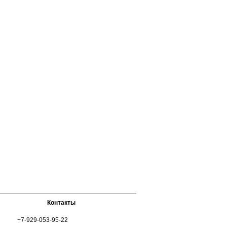
 бедра, не
закрывает ягодицы и немного опускается
ечивает
на бедра, не ограничивает движения и
дходят как
обеспечивает комфорт в течении всего
 для
дня. Базовая классическая модель,
предназначенная для повседневной носки
или занятий спортом
Хлопок 93%
Эластан 7%
Контакты
+7-929-053-95-22