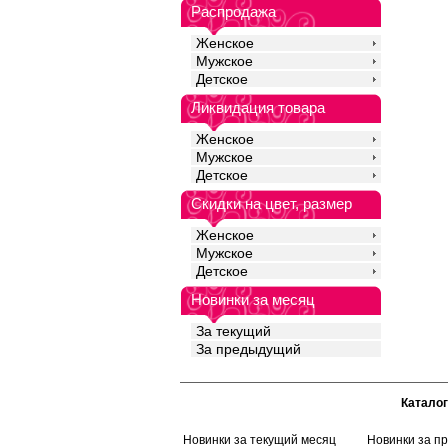
подходит для чувстви
Распродажа
добавлением эласта
прочность и качество
Женское
идеальное облегание
Мужское
для ежедневного нош
Детское
спортом.
Хлопок 28%
Ликвидация товара
Бамбук 68%
Эластан 4%
Женское
Мужское
Детское
Скидки на цвет, размер
Женское
Мужское
Детское
Новинки за месяц
За текущий
За предыдущий
Каталог
Новинки за текущий месяц
Новинки за п