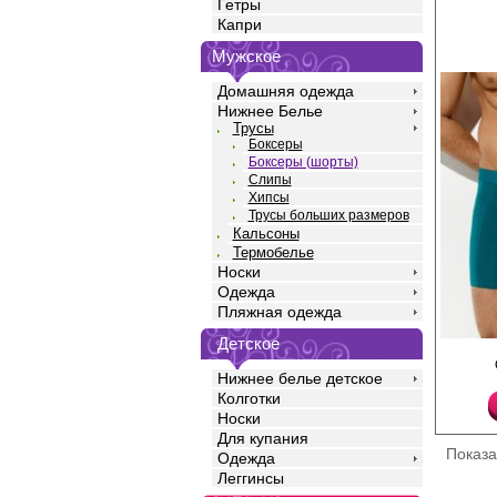
Гетры
Капри
Мужское
Домашняя одежда
Нижнее Белье
Трусы
Боксеры
Боксеры (шорты)
Слипы
Хипсы
Трусы больших размеров
Кальсоны
Термобелье
Носки
Одежда
Пляжная одежда
Детское
Трусы боксеры мужск
силуэта, однотонные,
Нижнее белье детское
бедра, со средней ли
Колготки
жаккардовой резинко
логотипом. Изготовле
Носки
высококачественного 
Для купания
хорошо пропускает во
Показ
Одежда
оптимальный теплооб
антистатическим эфф
Леггинсы
выраженный антибак