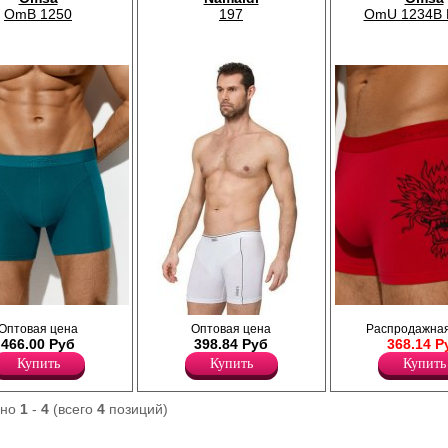
OmB 1250
197
OmU 1234B 
ие прилегающего
Трусы боксеры мужские прилега
Боксеры мужские из модала и хлопка с
Оптовая цена
Оптовая цена
Распродажная
 длиной до середины
силуэта, средней линией талии,
каймой, прилегающего силуэта, с
466.00 Руб
398.84 Руб
368.14 Р
нией талии, открытой
профилированным гульфиком, о
удлиненной ножкой.
й с фирменным
брендированной резинкой, тре
Купить
Купить
Купить
Хлопок 46%
ны из
принтом “Дракон”. Изготовлены 
Модал 46%
бамбука, который
высококачественного хлопка с
Эластан 8%
здух, поддерживает
добавлением полиамида и эласт
ано
1
-
4
(всего
4
позиций)
мен, обладает
повышающий прочность и качес
ектом, оказывает
одежды, создавая идеальное об
териальный эффект и
фигуры. Модель полностью закр