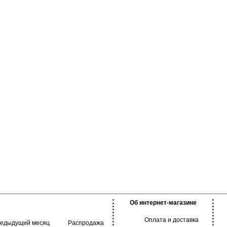
тельной кожи, с
ягодицы и немного опускается на
на, повышающий
ограничивает движения и обесп
 одежды, создавая
комфорт в течении всего дня. По
 фигуры. Подходят
для ежедневного ношения, так и
ения, занятий
занятий спортом.
Хлопок 95%
Эластан 5%
Об интернет-магазине
Оплата и доставка
редыдущий месяц
Распродажа