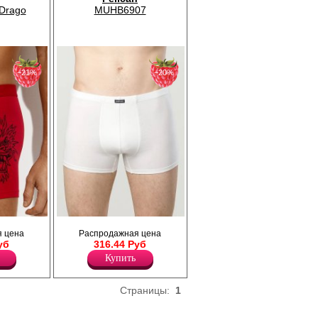
Drago
MUHB6907
−21%
−20%
ющего
Трусы шорты мужские из мягкого
 цена
Распродажная цена
трикотажного полотна, прилегающего
уб
316.44 Руб
ткрытой
силуэта, с профилированным гульфиком,
ндовым
средней линией талии, на удобной
Купить
из
закрытой резинке. Изделия из
натурального хлопка подходят для
ана,
чувствительной кожи, летнего и зимнего
Страницы:
1
тво
периода, длительное время не
легание
разрушаются под влиянием воды и света,
ывает
они дышащие и легкие. Модель полностью