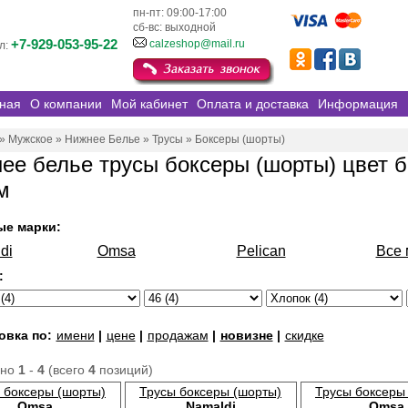
пн-пт: 09:00-17:00
сб-вс: выходной
+7-929-053-95-22
calzeshop@mail.ru
л:
ная
О компании
Мой кабинет
Оплата и доставка
Информация
»
Мужское
»
Нижнее Белье
»
Трусы
»
Боксеры (шорты)
ее белье трусы боксеры (шорты) цвет б
м
ые марки:
di
Omsa
Pelican
Все 
:
овка по:
имени
|
цене
|
продажам
|
новизне
|
скидке
ано
1
-
4
(всего
4
позиций)
 боксеры (шорты)
Трусы боксеры (шорты)
Трусы боксеры
Omsa
Namaldi
Omsa