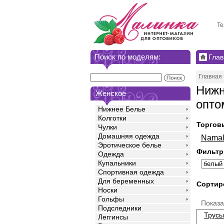
Те
Поиск по моделям:
Глав
Главная
Нижн
Женское
опто
Нижнее Белье
Колготки
Торгов
Чулки
Домашняя одежда
Namal
Эротическое белье
Фильтр
Одежда
Купальники
Спортивная одежда
Для беременных
Сортир
Носки
Гольфы
Показ
Подследники
Трусы
Леггинсы