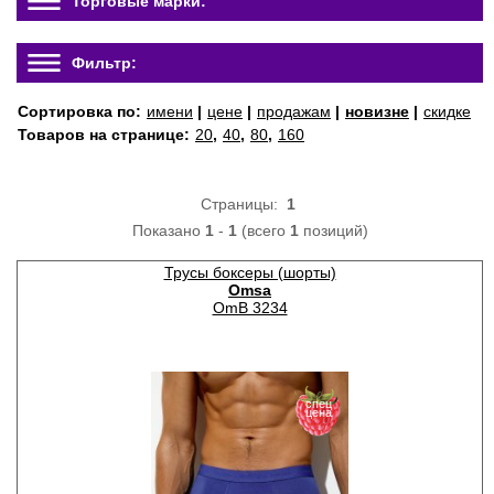
Торговые марки:
Фильтр:
Сортировка по:
имени
|
цене
|
продажам
|
новизне
|
скидке
Товаров на странице:
20
,
40
,
80
,
160
Страницы:
1
Показано
1
-
1
(всего
1
позиций)
Трусы боксеры (шорты)
Omsa
OmB 3234
спец
цена