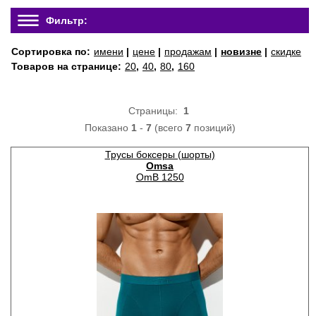
Фильтр:
Сортировка по:
имени
|
цене
|
продажам
|
новизне
|
скидке
Товаров на странице:
20
,
40
,
80
,
160
Страницы:
1
Показано
1
-
7
(всего
7
позиций)
Трусы боксеры (шорты)
Omsa
OmB 1250