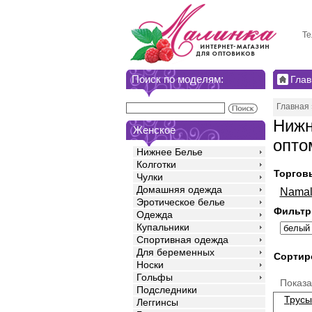
Те
Поиск по моделям:
Глав
Главная
Нижн
Женское
опто
Нижнее Белье
Колготки
Торгов
Чулки
Домашняя одежда
Namal
Эротическое белье
Фильтр
Одежда
Купальники
Спортивная одежда
Для беременных
Сортир
Носки
Гольфы
Показ
Подследники
Трусы
Леггинсы