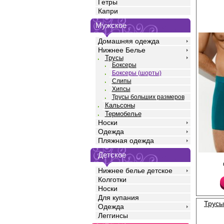
Гетры
Капри
Мужское
Домашняя одежда
Нижнее Белье
Трусы
Боксеры
Боксеры (шорты)
Слипы
Хипсы
Трусы больших размеров
Кальсоны
Термобелье
Носки
Одежда
Пляжная одежда
Детское
Трусы боксеры мужск
силуэта, однотонные,
Нижнее белье детское
бедра, со средней ли
Колготки
жаккардовой резинко
логотипом. Изготовле
Носки
высококачественного 
Для купания
хорошо пропускает во
Трусы
Одежда
оптимальный теплооб
антистатическим эфф
Леггинсы
выраженный антибак