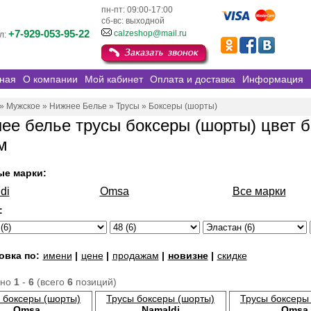
пн-пт: 09:00-17:00
сб-вс: выходной
+7-929-053-95-22
calzeshop@mail.ru
л:
ная
О компании
Мой кабинет
Оплата и доставка
Информация
»
Мужское
»
Нижнее Белье
»
Трусы
»
Боксеры (шорты)
ее белье трусы боксеры (шорты) цвет б
м
ые марки:
di
Omsa
Все марки
:
овка по:
имени
|
цене
|
продажам
|
новизне
|
скидке
ано
1
-
6
(всего
6
позиций)
 боксеры (шорты)
Трусы боксеры (шорты)
Трусы боксеры
Omsa
Namaldi
Omsa