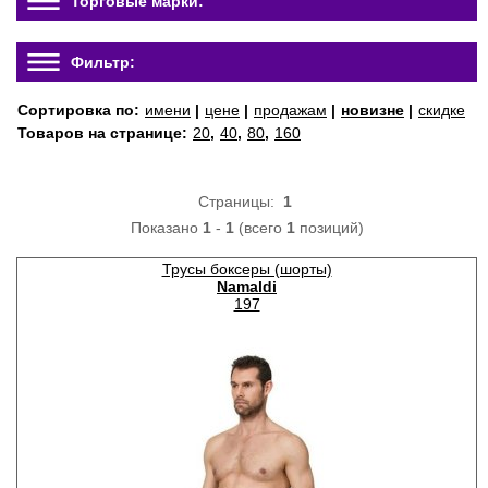
Торговые марки:
Фильтр:
Сортировка по:
имени
|
цене
|
продажам
|
новизне
|
скидке
Товаров на странице:
20
,
40
,
80
,
160
Страницы:
1
Показано
1
-
1
(всего
1
позиций)
Трусы боксеры (шорты)
Namaldi
197