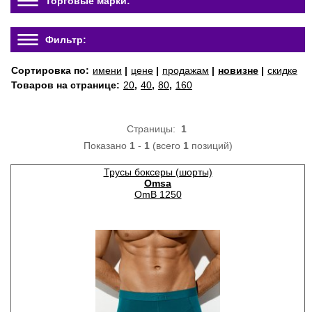
Торговые марки:
Фильтр:
Сортировка по:
имени
|
цене
|
продажам
|
новизне
|
скидке
Товаров на странице:
20
,
40
,
80
,
160
Страницы:
1
Показано
1
-
1
(всего
1
позиций)
Трусы боксеры (шорты)
Omsa
OmB 1250