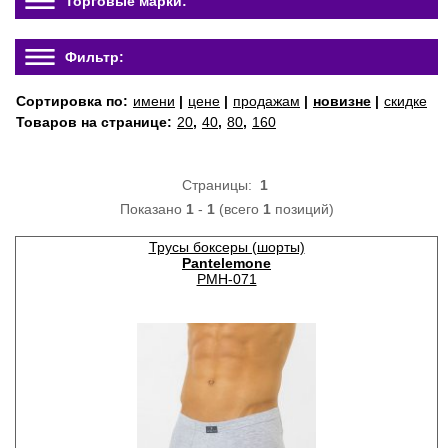
Торговые марки:
Фильтр:
Сортировка по:
имени
|
цене
|
продажам
|
новизне
|
скидке
Товаров на странице:
20
,
40
,
80
,
160
Страницы:
1
Показано
1
-
1
(всего
1
позиций)
Трусы боксеры (шорты)
Pantelemone
PMH-071