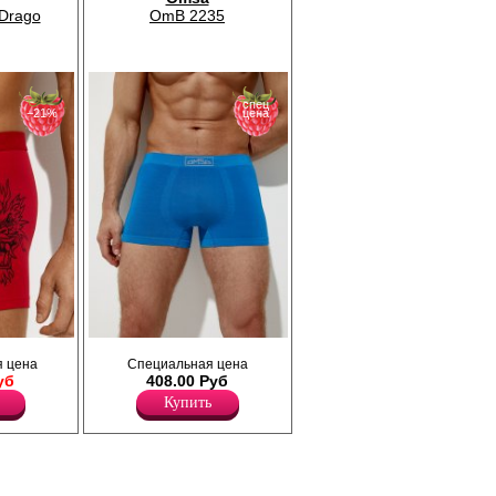
Drago
OmB 2235
спец
−21%
цена
ющего
Трусы боксеры мужские прилегающего
 цена
Специальная цена
силуэта, бесшовные, однотонные. Имеют
уб
408.00 Руб
ткрытой
среднюю посадку, мягкую и эластичную
ндовым
резинку по талии с фирменным логотипом.
Купить
из
Изготовлены из высококачественной
вискозы, которая хорошо пропускает
ана,
воздух, впитывает влагу, обладает
тво
антистатическим эффектом, подходит для
легание
чувствительной кожи, с добавлением
ывает
эластана, повышающий прочность и