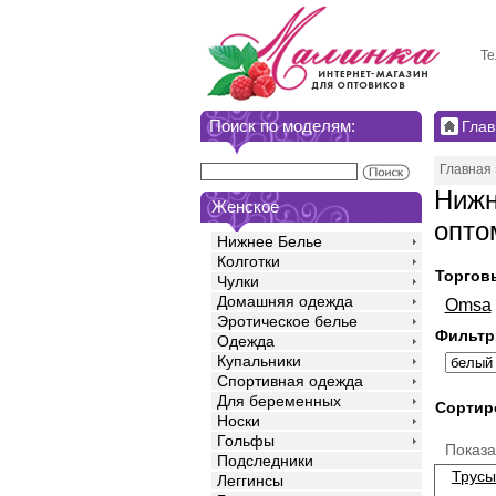
Те
Поиск по моделям:
Глав
Главная
Нижн
Женское
опто
Нижнее Белье
Колготки
Торгов
Чулки
Домашняя одежда
Omsa
Эротическое белье
Фильтр
Одежда
Купальники
Спортивная одежда
Для беременных
Сортир
Носки
Гольфы
Показ
Подследники
Трусы
Леггинсы