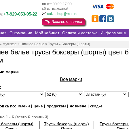
пн-пт: 09:00-17:00
сб-вс: выходной
+7-929-053-95-22
calzeshop@mail.ru
л:
ная
О компании
Мой кабинет
Оплата и доставка
Информация
»
Мужское
»
Нижнее Белье
»
Трусы
»
Боксеры (шорты)
ее белье трусы боксеры (шорты) цвет б
м
ые марки:
Все марки
:
овка по:
имени
|
цене
|
продажам
|
новизне
|
скидке
ано
1
-
6
(всего
6
позиций)
 боксеры (шорты)
Трусы боксеры (шорты)
Трусы боксеры
Omsa
Omsa
Omsa