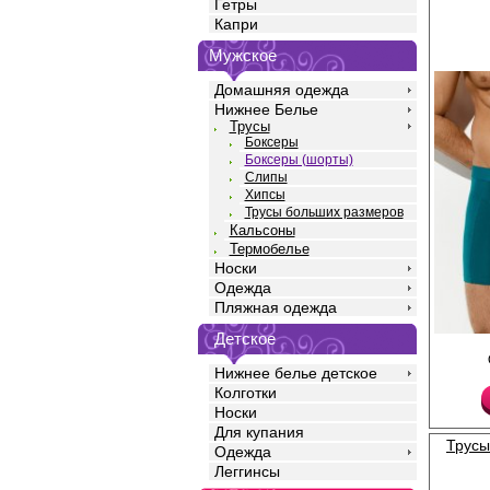
Гетры
Капри
Мужское
Домашняя одежда
Нижнее Белье
Трусы
Боксеры
Боксеры (шорты)
Слипы
Хипсы
Трусы больших размеров
Кальсоны
Термобелье
Носки
Одежда
Пляжная одежда
Детское
Трусы боксеры мужск
силуэта, однотонные,
Нижнее белье детское
бедра, со средней ли
Колготки
жаккардовой резинко
логотипом. Изготовле
Носки
высококачественного 
Для купания
хорошо пропускает во
Трусы
Одежда
оптимальный теплооб
антистатическим эфф
Леггинсы
выраженный антибак