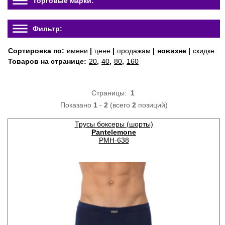
Торговые марки:
Фильтр:
Сортировка по:
имени
|
цене
|
продажам
|
новизне
|
скидке
Товаров на странице:
20
,
40
,
80
,
160
Страницы:
1
Показано
1
-
2
(всего
2
позиций)
Трусы боксеры (шорты)
Pantelemone
PMH-638