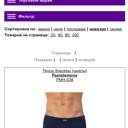
Торговые марки:
Фильтр:
Сортировка по:
имени
|
цене
|
продажам
|
новизне
|
скидке
Товаров на странице:
20
,
40
,
80
,
160
Страницы:
1
Показано
1
-
1
(всего
1
позиций)
Трусы боксеры (шорты)
Pantelemone
PMH-638