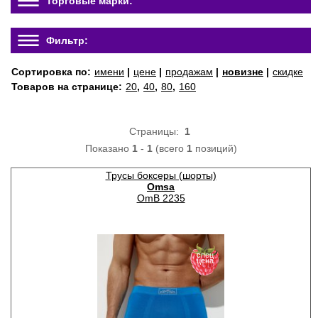
Торговые марки:
Фильтр:
Сортировка по:
имени
|
цене
|
продажам
|
новизне
|
скидке
Товаров на странице:
20
,
40
,
80
,
160
Страницы:
1
Показано
1
-
1
(всего
1
позиций)
Трусы боксеры (шорты)
Omsa
OmB 2235
спец
цена