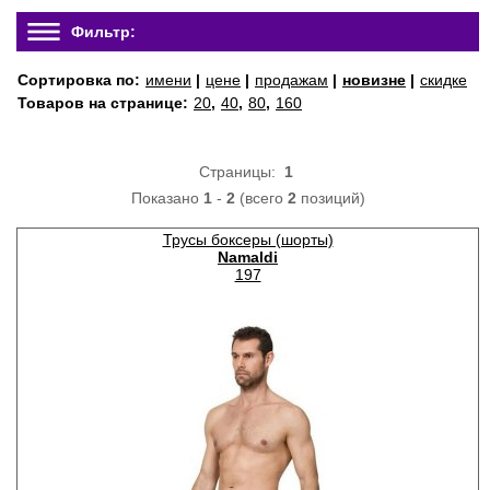
Фильтр:
Сортировка по:
имени
|
цене
|
продажам
|
новизне
|
скидке
Товаров на странице:
20
,
40
,
80
,
160
Страницы:
1
Показано
1
-
2
(всего
2
позиций)
Трусы боксеры (шорты)
Namaldi
197