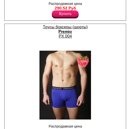
Трусы боксеры из хлопка на
Распродажная цена
удобной резинке с
290.52 Руб
фирменным логотипом.
Купить
Хлопок 92%
Эластан 8%
Трусы боксеры (шорты)
Premio
PX 004
−20%
Трусы - шорты однотонные,
Распродажная цена
по поясу элстичная резинка