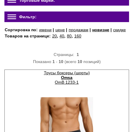
Торговые марки:
Фильтр:
Сортировка по:
имени
|
цене
|
продажам
|
новизне
|
скидке
Товаров на странице:
20
,
40
,
80
,
160
Страницы:
1
Показано
1
-
10
(всего
10
позиций)
Трусы боксеры (шорты)
Omsa
OmB 1233-1