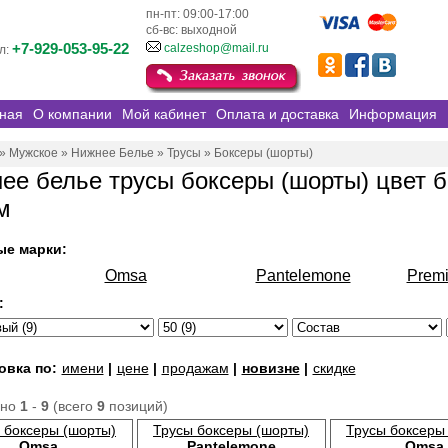
пн-пт: 09:00-17:00
сб-вс: выходной
+7-929-053-95-22
calzeshop@mail.ru
л:
ная
О компании
Мой кабинет
Оплата и доставка
Информация
»
Мужское
»
Нижнее Белье
»
Трусы
»
Боксеры (шорты)
ее белье трусы боксеры (шорты) цвет 
м
ые марки:
Omsa
Pantelemone
Prem
:
овка по:
имени
|
цене
|
продажам
|
новизне
|
скидке
ано
1
-
9
(всего
9
позиций)
 боксеры (шорты)
Трусы боксеры (шорты)
Трусы боксеры
Omsa
Pantelemone
Omsa