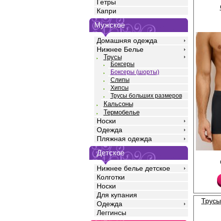
Гетры
Капри
Мужское
Домашняя одежда
Нижнее Белье
Трусы
Боксеры
Боксеры (шорты)
Слипы
Хипсы
Трусы больших размеров
Кальсоны
Термобелье
Носки
Одежда
Пляжная одежда
Детское
Трусы боксеры мужск
силуэта, однотонные,
Нижнее белье детское
высококачественного 
Колготки
добавлением эласта
прочность и качество
Носки
идеальное облегание
Для купания
среднюю посадку, мяг
Трусы
Одежда
резинку по талии с ф
двойной гульфик с де
Леггинсы
отделочной строчкой.