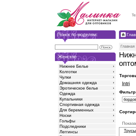
Те
Поиск по моделям:
Глав
Главная
Нижн
Женское
опто
Нижнее Белье
Колготки
Торгов
Чулки
Домашняя одежда
Intri
Эротическое белье
Фильтр
Одежда
Купальники
Спортивная одежда
Для беременных
Сортир
Носки
Гольфы
Показ
Подследники
Трусы
Леггинсы