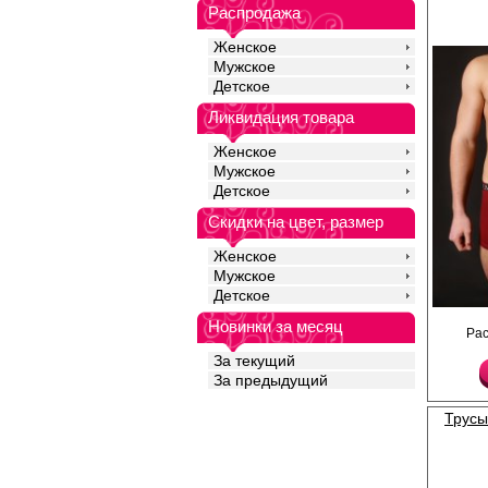
Хлопок 95%
Распродажа
Эластан 5%
Женское
Мужское
Детское
Ликвидация товара
Женское
Мужское
Детское
Скидки на цвет, размер
Женское
Мужское
Детское
Трусы - шорты одното
Новинки за месяц
Ра
жаккардовая резинка 
Лайкра 5%
За текущий
Хлопок 95%
За предыдущий
Трусы