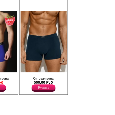
повышающий прочность и качество
ала.
одежды, создавая идеальное облегание
одицы и
фигуры. Подходят для ежедневного
ношения, занятий спортом. Базовая
ечивает
модель в классических оттенках.
зовая
Вискоза 93%
−20%
Эластан 7%
оясу
Трусы боксеры мужские прилегающего
 цена
Оптовая цена
Premio"
силуэта, однотонные, из
уб
500.00 Руб
высококачественного хлопка с
добавлением эластана, повышающий
Купить
прочность и качество одежды, создавая
идеальное облегание фигуры. Имеют
среднюю посадку, мягкую и эластичную
закрытую резинку по талии с фирменным
логотипом, профилированный гульфик.
Модель не имеет боковых швов, полностью
закрывает ягодицы и немного опускается