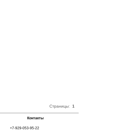
на бедра, не ограничивает движения и
обеспечивает комфорт в течении всего
дня. Подходят как для ежедневного
ношения, так и для занятий спортом.
Хлопок 95%
Эластан 5%
Страницы:
1
Контакты
+7-929-053-95-22