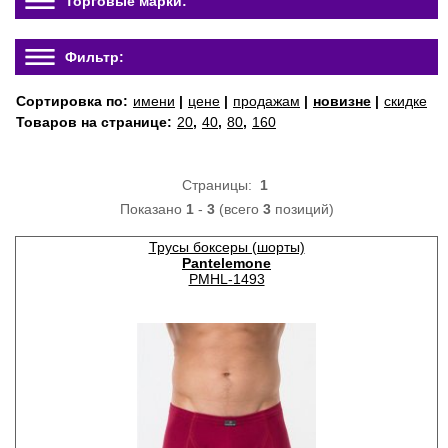
Торговые марки:
Фильтр:
Сортировка по:
имени
|
цене
|
продажам
|
новизне
|
скидке
Товаров на странице:
20
,
40
,
80
,
160
Страницы:
1
Показано
1
-
3
(всего
3
позиций)
Трусы боксеры (шорты)
Pantelemone
PMHL-1493