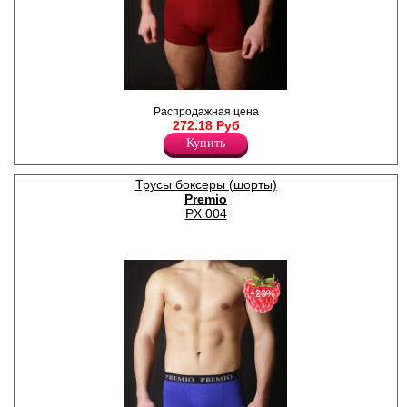
стирка при температуре не
выше 30 градусов.
Лайкра 5%
Хлопок 95%
Трусы - шорты однотонные,
Распродажная цена
по поясу жаккардовая
272.18 Руб
резинка с надписью " Premio"
Лайкра 5%
Купить
Хлопок 95%
Трусы боксеры (шорты)
Premio
PX 004
−20%