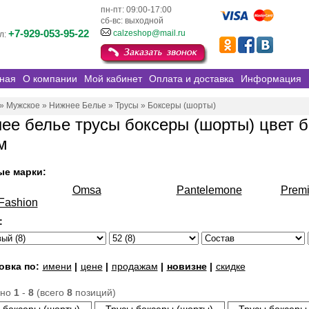
пн-пт: 09:00-17:00
сб-вс: выходной
+7-929-053-95-22
calzeshop@mail.ru
л:
ная
О компании
Мой кабинет
Оплата и доставка
Информация
»
Мужское
»
Нижнее Белье
»
Трусы
»
Боксеры (шорты)
ее белье трусы боксеры (шорты) цвет 
м
ые марки:
Omsa
Pantelemone
Prem
Fashion
:
овка по:
имени
|
цене
|
продажам
|
новизне
|
скидке
ано
1
-
8
(всего
8
позиций)