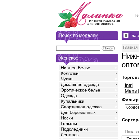
Те
Поиск по моделям:
Глав
Главная
Нижн
Женское
опто
Нижнее Белье
Колготки
Торгов
Чулки
Домашняя одежда
Intri
Эротическое белье
Mens 
Одежда
Фильтр
Купальники
Спортивная одежда
Для беременных
Носки
Сортир
Гольфы
Подследники
Показ
Леггинсы