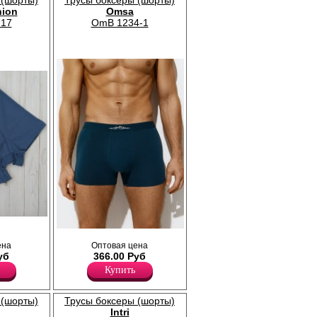
 (шорты)
Трусы боксеры (шорты)
hion
Omsa
717
OmB 1234-1
а,
та, с
Трусы боксеры мужские прилегающего
ткрытой
ена
Оптовая цена
силуэта, однотонные, из
-50, 2xl-
уб
366.00 Руб
высококачественного хлопка с
добавлением эластана, повышающий
Купить
прочность и качество одежды, создавая
идеальное облегание фигуры. Имеют
среднюю посадку, мягкую и эластичную
 (шорты)
Трусы боксеры (шорты)
открытую резинку по талии с фирменным
Intri