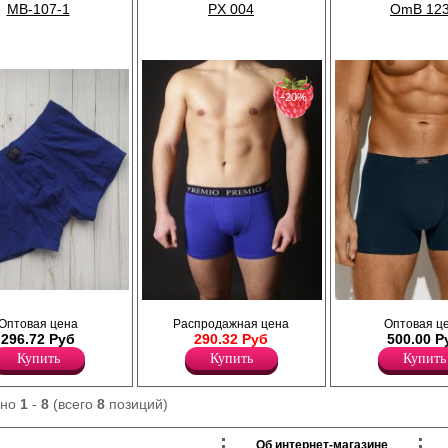
коративной
полностью закрывает ягодицы и
MB-107-1
PX 004
OmB 12
опускается ниже линии бедра, не
ограничивает движения и обеспечивает
комфорт в течении всего дня. Подходят как
для ежедневного ношения, так и для
занятий спортом. Рекомендуется
бережная стирка при температуре не
−20%
выше 30 градусов.
Лайкра 5%
Хлопок 95%
из хлопка, с
Трусы - шорты однотонные, по поясу
Трусы боксеры мужские прилега
алии, прилегающего
Оптовая цена
Распродажная цена
Оптовая ц
элстичная резинка с надписью " Premio"
силуэта, однотонные, из
, профилированный
296.72 Руб
290.32 Руб
500.00 Р
Лайкра 5%
высококачественного хлопка с
резинка, пришивной
Хлопок 95%
добавлением эластана, повыш
Купить
Купить
Купить
прочность и качество одежды, с
идеальное облегание фигуры. И
среднюю посадку, мягкую и элас
ано
1
-
8
(всего
8
позиций)
закрытую резинку по талии с ф
логотипом, профилированный гу
Модель не имеет боковых швов,
Об интернет-магазине