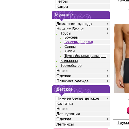
Трусы
Гетры
Капри
Мужское
Домашняя одежда
Нижнее Белье
Трусы
Боксеры
Боксеры (шорты)
Слипы
Хипсы
Трусы больших размеров
Кальсоны
Термобелье
Носки
Одежда
Пляжная одежда
Детское
Трусы боксеры мужск
Нижнее белье детское
силуэта, однотонные,
Колготки
высококачественного 
Носки
добавлением эласта
прочность и качество
Для купания
идеальное облегание
Одежда
среднюю посадку, мяг
Трусы
Леггинсы
резинку по талии с ф