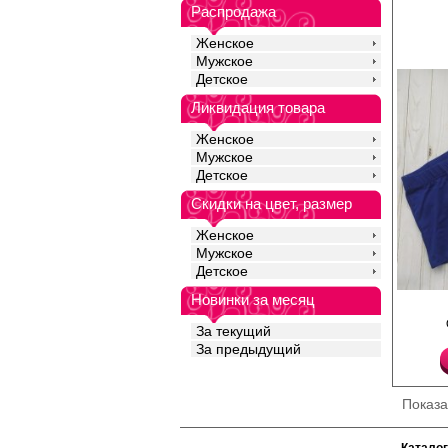
двойной гульфик с де
Распродажа
отделочной строчкой.
Хлопок 95%
Эластан 5%
Женское
Мужское
Детское
Ликвидация товара
Женское
Мужское
Детское
Скидки на цвет, размер
Женское
Мужское
Детское
Новинки за месяц
Трусы шорты мужские 
заниженной линией т
За текущий
силуэта, однотонные
гульфик, внутренняя 
За предыдущий
лейбл.
Хлопок 92%
Эластан 8%
Показ