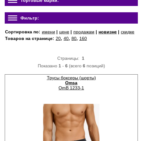
Торговые марки:
Фильтр:
Сортировка по:
имени
|
цене
|
продажам
|
новизне
|
скидке
Товаров на странице:
20
,
40
,
80
,
160
Страницы:
1
Показано
1
-
6
(всего
6
позиций)
Трусы боксеры (шорты)
Omsa
OmB 1233-1