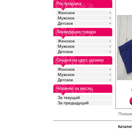
Хлопок 95%
Распродажа
Эластан 5%
Женское
Мужское
Детское
Ликвидация товара
Женское
Мужское
Детское
Скидки на цвет, размер
Женское
Мужское
Детское
Трусы шорты мужские 
Новинки за месяц
заниженной линией т
силуэта, однотонные
гульфик, внутренняя 
За текущий
лейбл.
За предыдущий
Хлопок 92%
Эластан 8%
Показ
Каталог