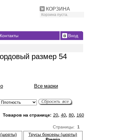
КОРЗИНА
Корзина пуста.
Контакты
Вход
бордовый размер 54
io
Все марки
Товаров на странице:
20
,
40
,
80
,
160
Страницы:
1
 (шорты)
Трусы боксеры (шорты)
Premio