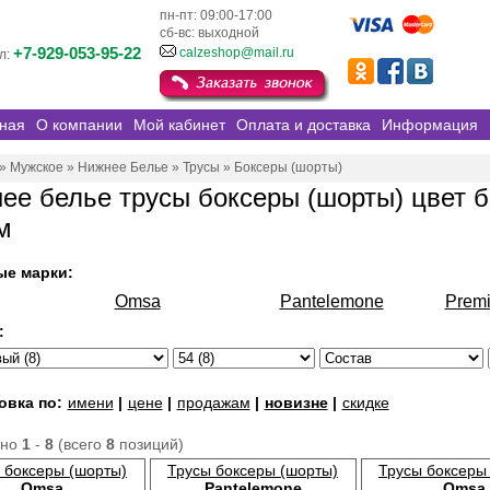
пн-пт: 09:00-17:00
сб-вс: выходной
+7-929-053-95-22
calzeshop@mail.ru
л:
ная
О компании
Мой кабинет
Оплата и доставка
Информация
»
Мужское
»
Нижнее Белье
»
Трусы
»
Боксеры (шорты)
ее белье трусы боксеры (шорты) цвет 
м
ые марки:
Omsa
Pantelemone
Prem
:
овка по:
имени
|
цене
|
продажам
|
новизне
|
скидке
ано
1
-
8
(всего
8
позиций)
 боксеры (шорты)
Трусы боксеры (шорты)
Трусы боксеры
Omsa
Pantelemone
Omsa