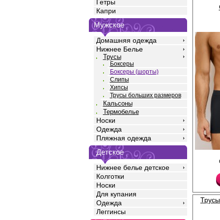
Гетры
Капри
Мужское
Домашняя одежда
Нижнее Белье
Трусы
Боксеры
Боксеры (шорты)
Слипы
Хипсы
Трусы больших размеров
Кальсоны
Термобелье
Носки
Одежда
Пляжная одежда
Детское
Трусы боксеры мужск
силуэта, однотонные,
Нижнее белье детское
высококачественного 
Колготки
добавлением эласта
прочность и качество
Носки
идеальное облегание
Для купания
среднюю посадку, мяг
Трусы
Одежда
резинку по талии с ф
двойной гульфик с де
Леггинсы
отделочной строчкой.