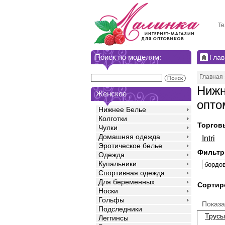
Те
Поиск по моделям:
Глав
Главная
Нижн
Женское
опто
Нижнее Белье
Колготки
Торгов
Чулки
Домашняя одежда
Intri
Эротическое белье
Фильтр
Одежда
Купальники
Спортивная одежда
Для беременных
Сортир
Носки
Гольфы
Показ
Подследники
Трусы
Леггинсы