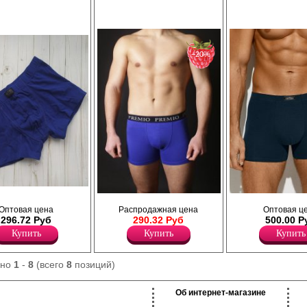
опускается ниже линии бедра, не
подходит для чувствительной кож
ограничивает движения и обеспечивает
добавлением эластана, повыш
комфорт в течении всего дня. Подходят как
прочность и качество одежды, с
для ежедневного ношения, так и для
идеальное облегание фигуры. П
занятий спортом. Рекомендуется
для ежедневного ношения, заня
бережная стирка при температуре не
спортом.
−20%
выше 30 градусов.
Хлопок 28%
Лайкра 5%
Бамбук 68%
Хлопок 95%
Эластан 4%
из хлопка, с
Трусы - шорты однотонные, по поясу
Трусы боксеры мужские прилега
алии, прилегающего
Оптовая цена
Распродажная цена
Оптовая ц
элстичная резинка с надписью " Premio"
силуэта, однотонные, из
, профилированный
296.72 Руб
290.32 Руб
500.00 Р
Лайкра 5%
высококачественного хлопка с
резинка, пришивной
Хлопок 95%
добавлением эластана, повыш
Купить
Купить
Купить
прочность и качество одежды, с
идеальное облегание фигуры. И
среднюю посадку, мягкую и элас
ано
1
-
8
(всего
8
позиций)
закрытую резинку по талии с ф
логотипом, профилированный гу
Модель не имеет боковых швов,
Об интернет-магазине
закрывает ягодицы и немного оп