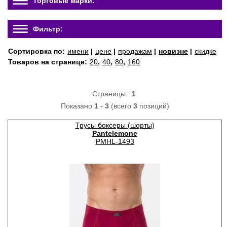
Торговые марки:
Фильтр:
Сортировка по:
имени
|
цене
|
продажам
|
новизне
|
скидке
Товаров на странице:
20
,
40
,
80
,
160
Страницы:
1
Показано
1
-
3
(всего
3
позиций)
Трусы боксеры (шорты)
Pantelemone
PMHL-1493