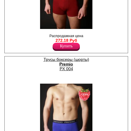
стирка при температуре не
выше 30 градусов.
Лайкра 5%
Хлопок 95%
Трусы - шорты однотонные,
Распродажная цена
по поясу жаккардовая
272.18 Руб
резинка с надписью " Premio"
Лайкра 5%
Купить
Хлопок 95%
Трусы боксеры (шорты)
Premio
PX 004
−20%