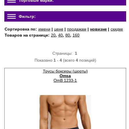
Торговые марки:
Фильтр:
Сортировка по:
имени
|
цене
|
продажам
|
новизне
|
скидке
Товаров на странице:
20
,
40
,
80
,
160
Страницы:
1
Показано
1
-
4
(всего
4
позиций)
Трусы боксеры (шорты)
Omsa
OmB 1233-1