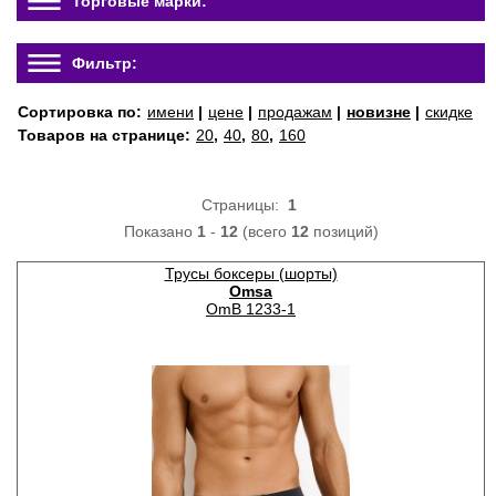
Торговые марки:
Фильтр:
Сортировка по:
имени
|
цене
|
продажам
|
новизне
|
скидке
Товаров на странице:
20
,
40
,
80
,
160
Страницы:
1
Показано
1
-
12
(всего
12
позиций)
Трусы боксеры (шорты)
Omsa
OmB 1233-1