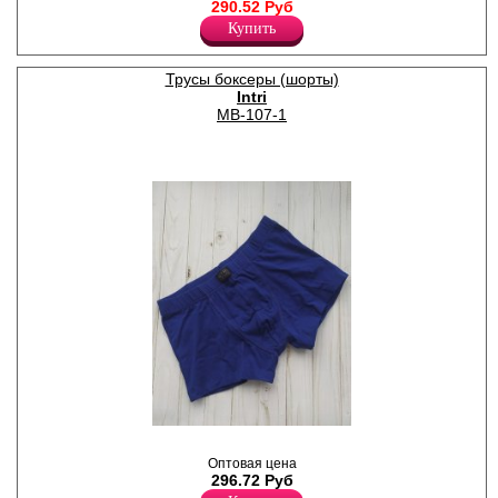
удобной резинке с
290.52 Руб
фирменным логотипом.
Купить
Хлопок 92%
Эластан 8%
Трусы боксеры (шорты)
Intri
MB-107-1
Трусы шорты мужские из
хлопка, с заниженной
Оптовая цена
линией талии,
296.72 Руб
прилегающего силуэта,