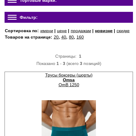
Торговые марки:
Фильтр:
Сортировка по:
имени
|
цене
|
продажам
|
новизне
|
скидке
Товаров на странице:
20
,
40
,
80
,
160
Страницы:
1
Показано
1
-
3
(всего
3
позиций)
Трусы боксеры (шорты)
Omsa
OmB 1250