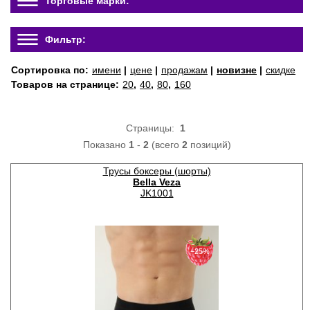
Торговые марки:
Фильтр:
Сортировка по:
имени
|
цене
|
продажам
|
новизне
|
скидке
Товаров на странице:
20
,
40
,
80
,
160
Страницы:
1
Показано
1
-
2
(всего
2
позиций)
Трусы боксеры (шорты)
Bella Veza
JK1001
−25%