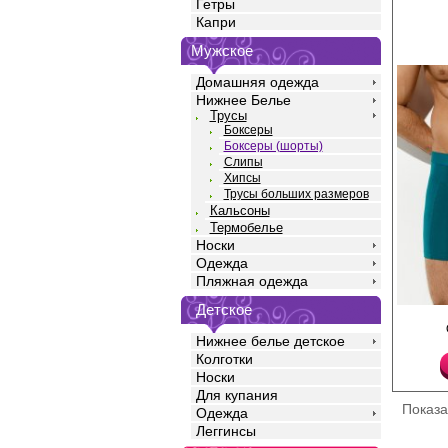
Гетры
Капри
Мужское
Домашняя одежда
Нижнее Белье
Трусы
Боксеры
Боксеры (шорты)
Слипы
Хипсы
Трусы больших размеров
Кальсоны
Термобелье
Носки
Одежда
Пляжная одежда
Детское
Трусы боксеры мужск
силуэта, однотонные,
Нижнее белье детское
бедра, со средней ли
Колготки
жаккардовой резинко
логотипом. Изготовле
Носки
высококачественного 
Для купания
хорошо пропускает во
Показ
Одежда
оптимальный теплооб
антистатическим эфф
Леггинсы
выраженный антибак