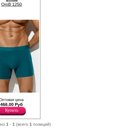
OmB 1250
ие прилегающего
Оптовая цена
 длиной до середины
466.00 Руб
нией талии, открытой
й с фирменным
Купить
ны из
бамбука, который
здух, поддерживает
ано
1
-
1
(всего
1
позиций)
мен, обладает
ектом, оказывает
териальный эффект и