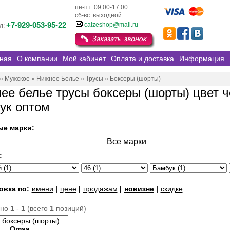
пн-пт: 09:00-17:00
сб-вс: выходной
+7-929-053-95-22
calzeshop@mail.ru
л:
ная
О компании
Мой кабинет
Оплата и доставка
Информация
»
Мужское
»
Нижнее Белье
»
Трусы
»
Боксеры (шорты)
ее белье трусы боксеры (шорты) цвет 
ук оптом
ые марки:
Все марки
:
овка по:
имени
|
цене
|
продажам
|
новизне
|
скидке
ано
1
-
1
(всего
1
позиций)
 боксеры (шорты)
Omsa