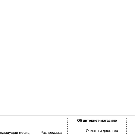
тельной кожи, с
на, повышающий
 одежды, создавая
 фигуры. Подходят
ения, занятий
Об интернет-магазине
Оплата и доставка
редыдущий месяц
Распродажа