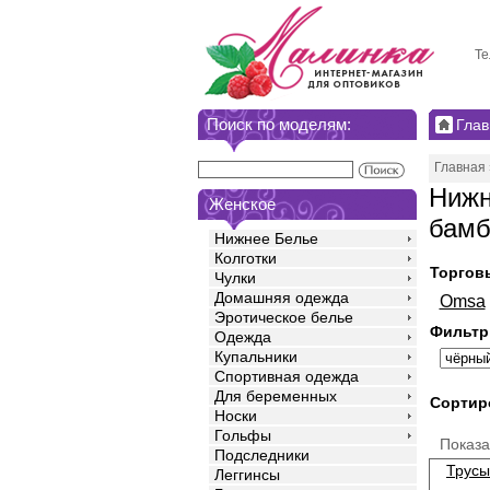
Те
Поиск по моделям:
Глав
Главная
Нижн
Женское
бамб
Нижнее Белье
Колготки
Торгов
Чулки
Домашняя одежда
Omsa
Эротическое белье
Фильтр
Одежда
Купальники
Спортивная одежда
Для беременных
Сортир
Носки
Гольфы
Показ
Подследники
Трусы
Леггинсы