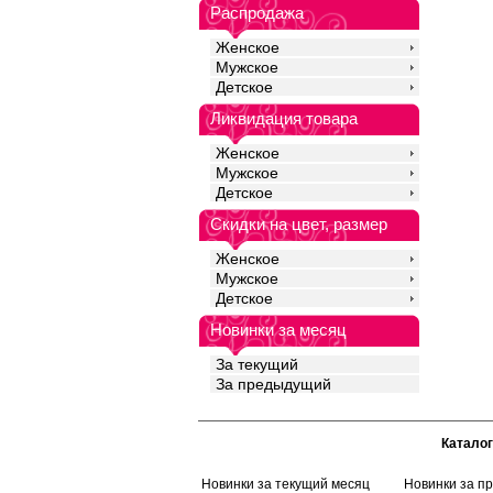
подходит для чувстви
Распродажа
добавлением эласта
прочность и качество
Женское
идеальное облегание
Мужское
для ежедневного нош
Детское
спортом.
Хлопок 28%
Ликвидация товара
Бамбук 68%
Эластан 4%
Женское
Мужское
Детское
Скидки на цвет, размер
Женское
Мужское
Детское
Новинки за месяц
За текущий
За предыдущий
Каталог
Новинки за текущий месяц
Новинки за п