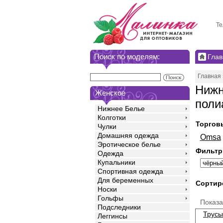
Те
Поиск по моделям:
Глав
Главная
Нижн
Женское
поли
Нижнее Белье
Колготки
Торгов
Чулки
Домашняя одежда
Omsa
Эротическое белье
Фильтр
Одежда
Купальники
Спортивная одежда
Для беременных
Сортир
Носки
Гольфы
Показ
Подследники
Трусы
Леггинсы