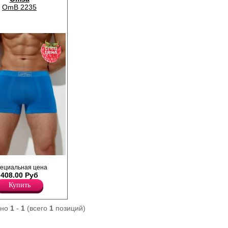
OmB 2235
спец
цена
ие прилегающего
ециальная цена
 однотонные. Имеют
408.00 Руб
кую и эластичную
ирменным логотипом.
Купить
кокачественной
ошо пропускает
гу, обладает
ано
1
-
1
(всего
1
позиций)
ектом, подходит для
 с добавлением
й прочность и