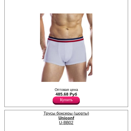
Хлопок 95%
Эластан 5%
Трусы боксеры мужские из
легкого и экологичного
Оптовая цена
микромодала. Комфортный
485.68 Руб
пояс - пришивная резинка в
Купить
спортивном стиле.
Модал 92%
Эластан 8%
Трусы боксеры (шорты)
Uniconf
U-BB02