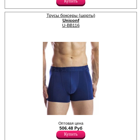
Купить
профилированный гульфик,
вшивная резинка.
Хлопок 95%
Трусы боксеры (шорты)
Эластан 5%
Uniconf
U-BB116
Трусы боксеры мужские из
хлопка, однотонные,
Оптовая цена
резинка с лазерной
506.48 Руб
обработкой, без боковых
Купить
швов, вшитая ластовица.