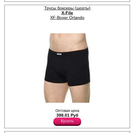
Хлопок 95%
Эластан 5%
Трусы боксеры (шорты)
X-File
XF-Boxer Orlando
Трусы шорты мужские из
мягкого эластичного хлопка,
Оптовая цена
облегающего силуэта,
398.01 Руб
однотонные, Модель с
Купить
удобной, мягкой, зашивной
резинкой.
Хлопок 95%