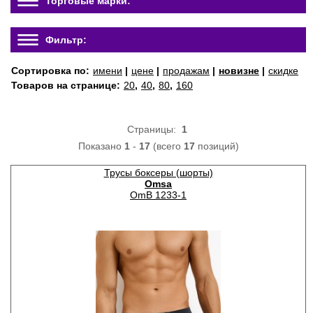
Торговые марки:
Фильтр:
Сортировка по:
имени
|
цене
|
продажам
|
новизне
|
скидке
Товаров на странице:
20
,
40
,
80
,
160
Страницы:
1
Показано
1
-
17
(всего
17
позиций)
Трусы боксеры (шорты)
Omsa
OmB 1233-1