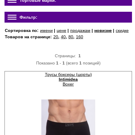
Торговые марки:
Фильтр:
Сортировка по:
имени
|
цене
|
продажам
|
новизне
|
скидке
Товаров на странице:
20
,
40
,
80
,
160
Страницы:
1
Показано
1
-
1
(всего
1
позиций)
Трусы боксеры (шорты)
Intimidea
Boxer