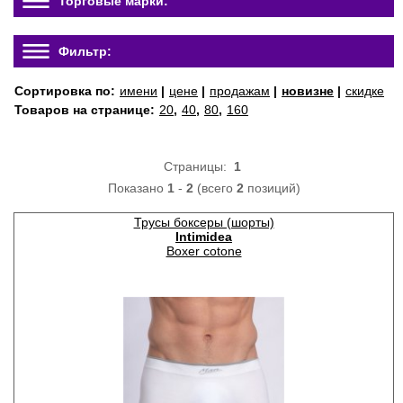
Торговые марки:
Фильтр:
Сортировка по:
имени
|
цене
|
продажам
|
новизне
|
скидке
Товаров на странице:
20
,
40
,
80
,
160
Страницы:
1
Показано
1
-
2
(всего
2
позиций)
Трусы боксеры (шорты)
Intimidea
Boxer cotone