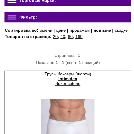
Торговые марки:
Фильтр:
Сортировка по:
имени
|
цене
|
продажам
|
новизне
|
скидке
Товаров на странице:
20
,
40
,
80
,
160
Страницы:
1
Показано
1
-
1
(всего
1
позиций)
Трусы боксеры (шорты)
Intimidea
Boxer cotone