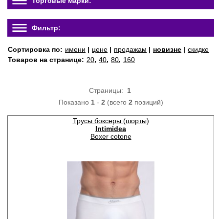
Торговые марки:
Фильтр:
Сортировка по:
имени
|
цене
|
продажам
|
новизне
|
скидке
Товаров на странице:
20
,
40
,
80
,
160
Страницы:
1
Показано
1
-
2
(всего
2
позиций)
Трусы боксеры (шорты)
Intimidea
Boxer cotone