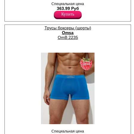
Трусы боксеры мужские из
Специальная цена
хлопка, с широкой резинкой,
363.99 Руб
принт по всему полотну.
Хлопок 95%
Купить
Эластан 5%
Трусы боксеры (шорты)
Omsa
OmB 2235
спец
цена
Трусы боксеры мужские
Специальная цена
прилегающего силуэта,