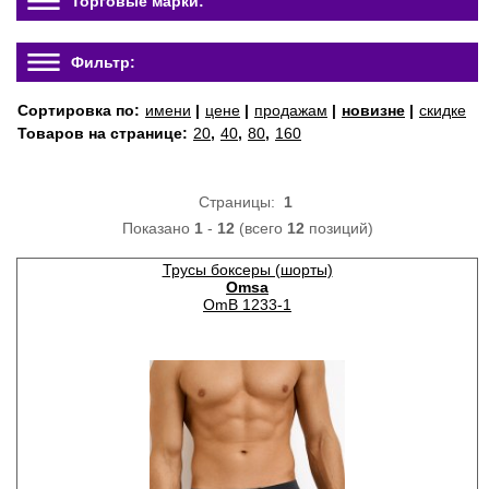
Торговые марки:
Фильтр:
Сортировка по:
имени
|
цене
|
продажам
|
новизне
|
скидке
Товаров на странице:
20
,
40
,
80
,
160
Страницы:
1
Показано
1
-
12
(всего
12
позиций)
Трусы боксеры (шорты)
Omsa
OmB 1233-1