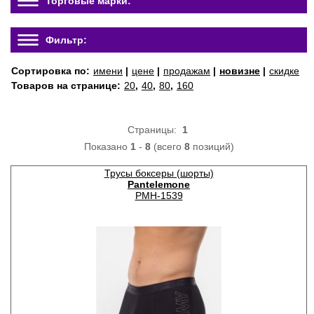
Торговые марки:
Фильтр:
Сортировка по:
имени
|
цене
|
продажам
|
новизне
|
скидке
Товаров на странице:
20
,
40
,
80
,
160
Страницы:
1
Показано
1
-
8
(всего
8
позиций)
Трусы боксеры (шорты)
Pantelemone
PMH-1539