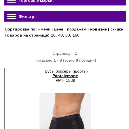
Торговые марки:
Фильтр:
Сортировка по:
имени
|
цене
|
продажам
|
новизне
|
скидке
Товаров на странице:
20
,
40
,
80
,
160
Страницы:
1
Показано
1
-
8
(всего
8
позиций)
Трусы боксеры (шорты)
Pantelemone
PMH-1539