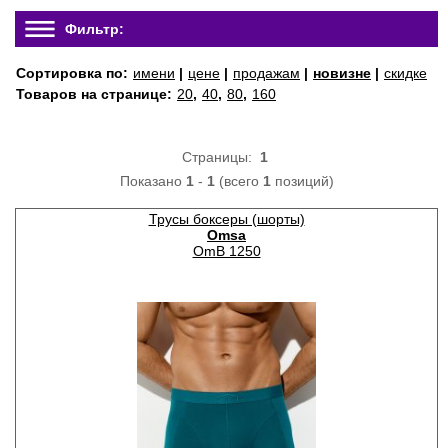
Фильтр:
Сортировка по:
имени
|
цене
|
продажам
|
новизне
|
скидке
Товаров на странице:
20
,
40
,
80
,
160
Страницы:
1
Показано
1
-
1
(всего
1
позиций)
Трусы боксеры (шорты)
Omsa
OmB 1250