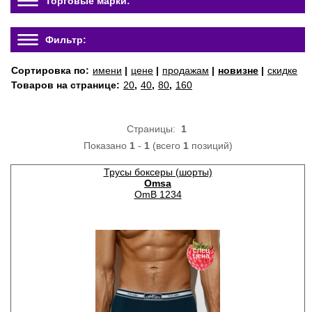
Торговые марки:
Фильтр:
Сортировка по:
имени
|
цене
|
продажам
|
новизне
|
скидке
Товаров на странице:
20
,
40
,
80
,
160
Страницы:
1
Показано
1
-
1
(всего
1
позиций)
Трусы боксеры (шорты)
Omsa
OmB 1234
спец
цена