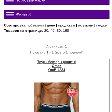
Торговые марки:
Фильтр:
Сортировка по:
имени
|
цене
|
продажам
|
новизне
|
скидке
Товаров на странице:
20
,
40
,
80
,
160
Страницы:
1
Показано
1
-
1
(всего
1
позиций)
Трусы боксеры (шорты)
Omsa
OmB 1234
спец
цена