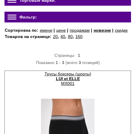
Торговые марки:
Фильтр:
Сортировка по:
имени
|
цене
|
продажам
|
новизне
|
скидке
Товаров на странице:
20
,
40
,
80
,
160
Страницы:
1
Показано
1
-
3
(всего
3
позиций)
Трусы боксеры (шорты)
LUI et ELLE
MX001