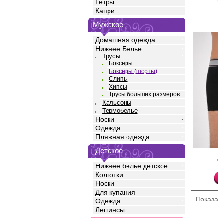
Гетры
Капри
Мужское
Домашняя одежда
Нижнее Белье
Трусы
Боксеры
Боксеры (шорты)
Слипы
Хипсы
Трусы больших размеров
Кальсоны
Термобелье
Носки
Одежда
Пляжная одежда
Детское
Трусы боксеры мужски
эластичного хлопка, к
Нижнее белье детское
прилегающий силуэт,
Колготки
гульфик, внешняя жак
Хлопок 95%
Носки
Эластан 5%
Для купания
Показ
Одежда
Леггинсы