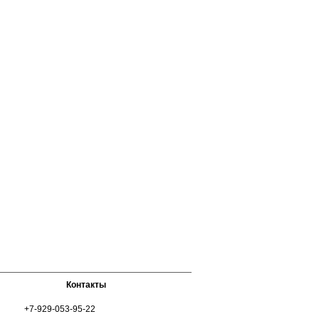
 бедра, не
ечивает
зовая
. Подходят
тиями
Контакты
+7-929-053-95-22