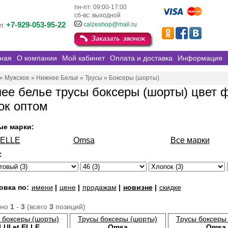
пн-пт: 09:00-17:00
сб-вс: выходной
+7-929-053-95-22
calzeshop@mail.ru
л:
ная
О компании
Мой кабинет
Оплата и доставка
Информация
»
Мужское
»
Нижнее Белье
»
Трусы
»
Боксеры (шорты)
ее белье трусы боксеры (шорты) цвет 
ок оптом
ые марки:
t ELLE
Omsa
Все марки
:
овка по:
имени
|
цене
|
продажам
|
новизне
|
скидке
ано
1
-
3
(всего
3
позиций)
 боксеры (шорты)
Трусы боксеры (шорты)
Трусы боксеры
LUI et ELLE
Omsa
Omsa