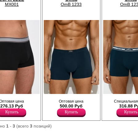
MX001
OmB 1233
OmB 12
е из мягкого
Трусы боксеры мужские прилегающего
Трусы боксеры мужские прилега
Оптовая цена
Оптовая цена
Специальная
ороткая ножка,
силуэта, однотонные, из
силуэта, однотонные, из
276.13 Руб
500.00 Руб
316.88 Р
 профилированный
высококачественного хлопка с
высококачественного хлопка с
кардовая резинка.
добавлением эластана, повышающий
добавлением эластана, повыш
Купить
Купить
Купить
прочность и качество одежды, создавая
прочность и качество одежды, с
идеальное облегание фигуры. Имеют
идеальное облегание фигуры. И
среднюю посадку, мягкую и эластичную
среднюю посадку, мягкую и элас
ано
1
-
3
(всего
3
позиций)
закрытую резинку по талии с фирменным
жаккардовую резинку по талии с
логотипом, профилированный гульфик.
фирменным логотипом, профил
Модель не имеет боковых швов, полностью
гульфик. Модель полностью зак