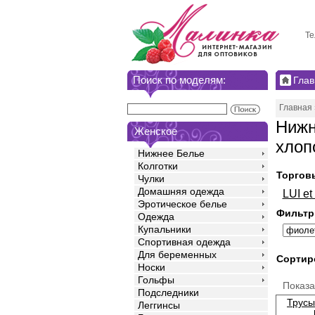
Те
Поиск по моделям:
Глав
Главная
Нижн
Женское
хлоп
Нижнее Белье
Колготки
Торгов
Чулки
Домашняя одежда
LUI e
Эротическое белье
Фильтр
Одежда
Купальники
Спортивная одежда
Для беременных
Сортир
Носки
Гольфы
Показ
Подследники
Трусы
Леггинсы