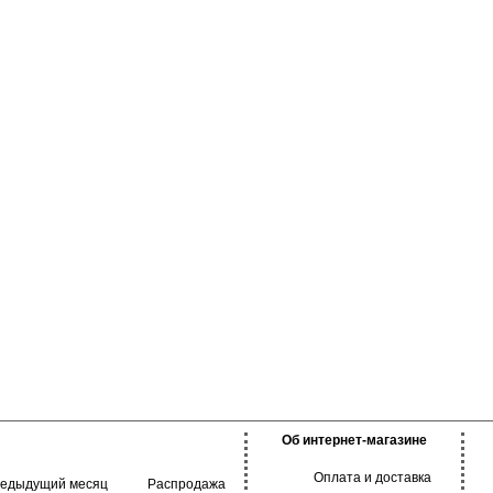
закрывает ягодицы и немного опускается
ягодицы и немного опускается на
на бедра, не ограничивает движения и
ограничивает движения и обесп
обеспечивает комфорт в течении всего
комфорт в течении всего дня. Ба
дня. Подходят как для ежедневного
модель в классических оттенках
ношения, так и для занятий спортом.
для ежедневного ношения, заня
Хлопок 95%
спортом.
Эластан 5%
Хлопок 95%
Эластан 5%
Об интернет-магазине
Оплата и доставка
редыдущий месяц
Распродажа