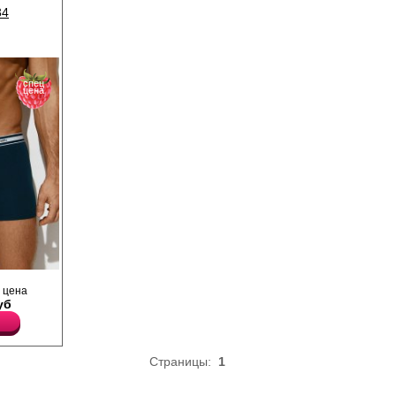
34
спец
цена
ющего
 цена
уб
ающий
оздавая
меют
тичную
Страницы:
1
ированный
рывает