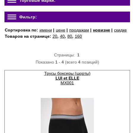
Торговые марки:
Фильтр:
Сортировка по:
имени
|
цене
|
продажам
|
новизне
|
скидке
Товаров на странице:
20
,
40
,
80
,
160
Страницы:
1
Показано
1
-
4
(всего
4
позиций)
Трусы боксеры (шорты)
LUI et ELLE
MX001