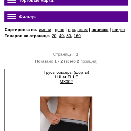
Торговые марки:
Фильтр:
Сортировка по:
имени
|
цене
|
продажам
|
новизне
|
скидке
Товаров на странице:
20
,
40
,
80
,
160
Страницы:
1
Показано
1
-
2
(всего
2
позиций)
Трусы боксеры (шорты)
LUI et ELLE
MX002