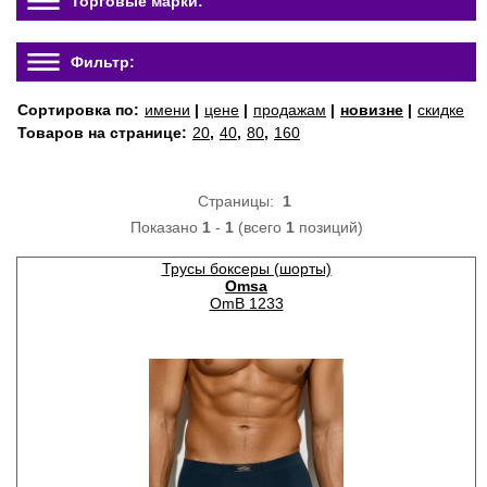
Торговые марки:
Фильтр:
Сортировка по:
имени
|
цене
|
продажам
|
новизне
|
скидке
Товаров на странице:
20
,
40
,
80
,
160
Страницы:
1
Показано
1
-
1
(всего
1
позиций)
Трусы боксеры (шорты)
Omsa
OmB 1233