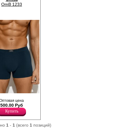
OmB 1233
ие прилегающего
Оптовая цена
 из
500.00 Руб
хлопка с
на, повышающий
Купить
 одежды, создавая
 фигуры. Имеют
кую и эластичную
ано
1
-
1
(всего
1
позиций)
 талии с фирменным
ованный гульфик.
овых швов, полностью