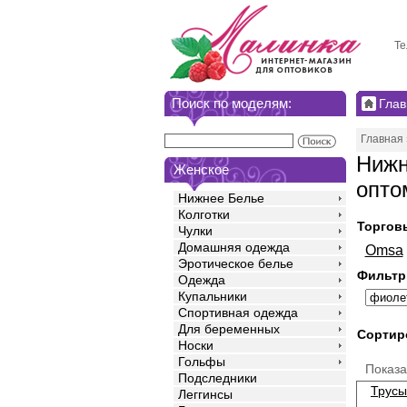
Те
Поиск по моделям:
Глав
Главная
Нижн
Женское
опто
Нижнее Белье
Колготки
Торгов
Чулки
Домашняя одежда
Omsa
Эротическое белье
Фильтр
Одежда
Купальники
Спортивная одежда
Для беременных
Сортир
Носки
Гольфы
Показ
Подследники
Трусы
Леггинсы