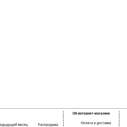
немного опускается
ивает движения и
 в течении всего
я ежедневного
анятий спортом.
Об интернет-магазине
Оплата и доставка
редыдущий месяц
Распродажа