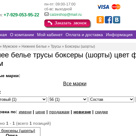
пн-пт: 09:00-17:00
сб-вс: выходной
+7-929-053-95-22
calzeshop@mail.ru
л:
ная
О компании
Мой кабинет
Оплата и доставка
Информация
»
Мужское
»
Нижнее Белье
»
Трусы
»
Боксеры (шорты)
ее белье трусы боксеры (шорты) цвет 
м
ые марки:
Все марки
:
овка по:
имени
|
цене
|
продажам
|
новизне
|
скидке
ано
1
-
1
(всего
1
позиций)
 боксеры (шорты)
Omsa