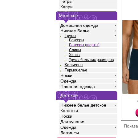
Гетры
Капри
Мужское
Домашняя одежда
Нижнее Белье
Трусы
Боксеры
Боксеры (шорты)
Слипы
Хипсы
Трусы больших размеров
Кальсоны
Термобелье
Носки
Одежда
Пляжная одежда
Детское
Трусы боксеры мужск
силуэта, однотонные,
Нижнее белье детское
высококачественного 
Колготки
добавлением эласта
прочность и качество
Носки
идеальное облегание
Для купания
среднюю посадку, мяг
Показ
Одежда
закрытую резинку по
логотипом, профилир
Леггинсы
Модель не имеет бок