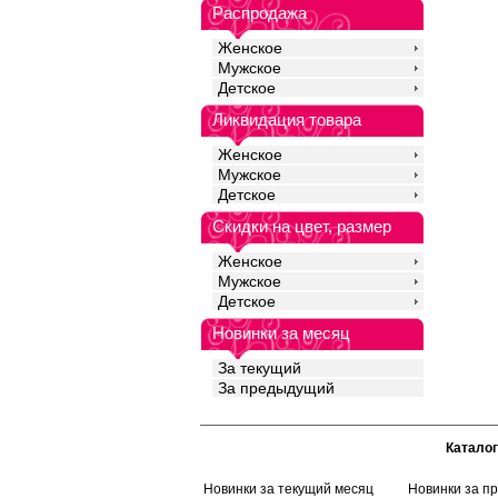
закрывает ягодицы и 
Распродажа
на бедра, не огранич
обеспечивает комфорт
Женское
дня. Подходят как дл
Мужское
ношения, так и для з
Детское
Хлопок 95%
Эластан 5%
Ликвидация товара
Женское
Мужское
Детское
Скидки на цвет, размер
Женское
Мужское
Детское
Новинки за месяц
За текущий
За предыдущий
Каталог
Новинки за текущий месяц
Новинки за п