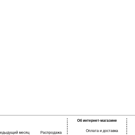
ная стирка при
30 градусов.
Об интернет-магазине
Оплата и доставка
редыдущий месяц
Распродажа