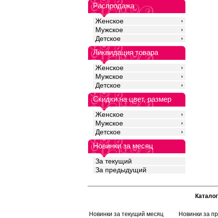
Распродажа
Рекомендуется береж
температуре не выше 
Лайкра 5%
Женское
Хлопок 95%
Мужское
Детское
Ликвидация товара
Женское
Мужское
Детское
Скидки на цвет, размер
Женское
Мужское
Детское
Новинки за месяц
За текущий
За предыдущий
Каталог
Новинки за текущий месяц
Новинки за п