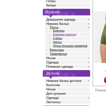
Гетры
Капри
Мужское
Домашняя одежда
Нижнее Белье
Трусы
Боксеры
Боксеры (шорты)
Слипы
Хипсы
Трусы больших размеров
Кальсоны
Термобелье
Носки
Одежда
Трусы шорты мужские 
Пляжная одежда
полотна кулирная гла
с добавлением лайкры
Детское
средней линией тали
силуэта, профилиров
Нижнее белье детское
повторяющим изгибы т
Колготки
удобной открытой жа
Носки
контрастного цвета. 
Показ
закрывает ягодицы и 
Для купания
на бедра, не огранич
Одежда
обеспечивает комфорт
Леггинсы
дня. Подходят как дл
ношения, так и для з