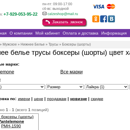
пн-пт: 09:00-17:00
сб-вс: выходной
+7-929-053-95-22
calzeshop@mail.ru
л:
ная
О компании
Мой кабинет
Оплата и доставка
Информация
»
Мужское
»
Нижнее Белье
»
Трусы
»
Боксеры (шорты)
ее белье трусы боксеры (шорты) цвет х
ые марки:
lemone
Все марки
:
овка по:
имени
|
цене
|
продажам
|
новизне
|
скидке
ано
1
-
1
(всего
1
позиций)
 боксеры (шорты)
Pantelemone
PMH-1590