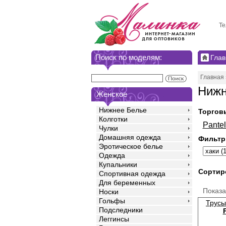
Те
Поиск по моделям:
Глав
Главная
Нижн
Женское
Нижнее Белье
Торгов
Колготки
Pante
Чулки
Домашняя одежда
Фильтр
Эротическое белье
Одежда
Купальники
Сортир
Спортивная одежда
Для беременных
Показ
Носки
Гольфы
Трусы
Подследники
Леггинсы