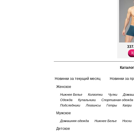
дизайна.
Хлопок 93%
Эластан 7%
337
К
Каталог
Новинки за текущий месяц
Новинки за п
Женское
Нижнее Белье
Колготки
Чулки
Домаш
Одежда
Купальники
Спортивная одежда
Подследники
Леггинсы
Гетры
Капри
Мужское
Домашняя одежда
Нижнее Белье
Носки
Детское