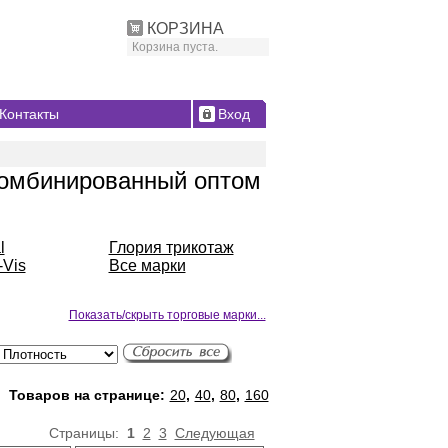
КОРЗИНА
Корзина пуста.
Контакты
Вход
комбинированный оптом
l
Глория трикотаж
-Vis
Все марки
Показать/скрыть торговые марки...
Товаров на странице:
20
,
40
,
80
,
160
Страницы:
1
2
3
Следующая