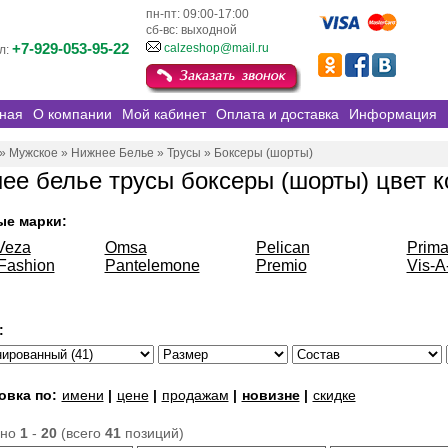
пн-пт: 09:00-17:00
сб-вс: выходной
+7-929-053-95-22
calzeshop@mail.ru
л:
ная
О компании
Мой кабинет
Оплата и доставка
Информация
»
Мужское
»
Нижнее Белье
»
Трусы
»
Боксеры (шорты)
ее белье трусы боксеры (шорты) цвет 
ые марки:
Veza
Omsa
Pelican
Prima
Fashion
Pantelemone
Premio
Vis-A
:
овка по:
имени
|
цене
|
продажам
|
новизне
|
скидке
ано
1
-
20
(всего
41
позиций)