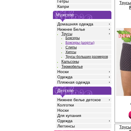
Гетры
Трусы
Капри
Мужское
Домашняя одежда
Нижнее Белье
Трусы
Боксеры
Боксеры (шорты)
Слипы
Хипсы
Трусы больших размеров
Кальсоны
Термобелье
Носки
Одежда
Пляжная одежда
Детское
Нижнее белье детское
Трусы шорты мужские 
полотна кулирная гла
Колготки
с добавлением лайкры,
Носки
средней линией тали
Для купания
силуэта, профилиров
повторяющим изгибы т
Одежда
удобной открытой рез
Леггинсы
Трусы
полностью закрывает