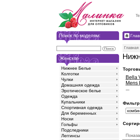
Те
Поиск по моделям:
Глав
Главная
Нижн
Женское
Нижнее Белье
Торгов
Колготки
Bella 
Чулки
Mens 
Домашняя одежда
...
Эротическое белье
Одежда
Купальники
Фильтр
Спортивная одежда
Для беременных
Носки
Сортир
Гольфы
Подследники
Показ
Леггинсы