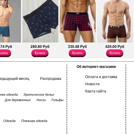
дизайна.
Хлопок 95%
Хлопок 93%
Эластан 5%
Эластан 7%
.74 Руб
280.80 Руб
330.48 Руб
420.00 Руб
упить
Купить
Купить
Купить
Об интернет-магазине
Оплата и доставка
редыдущий месяц
Распродажа
Новости
Карта сайта
няя одежда
Эротическое белье
Для беременных
Носки
Гольфы
Одежда
Пляжная одежда