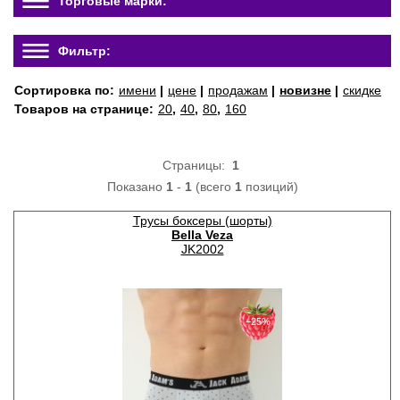
Торговые марки:
Фильтр:
Сортировка по:
имени
|
цене
|
продажам
|
новизне
|
скидке
Товаров на странице:
20
,
40
,
80
,
160
Страницы:
1
Показано
1
-
1
(всего
1
позиций)
Трусы боксеры (шорты)
Bella Veza
JK2002
−25%